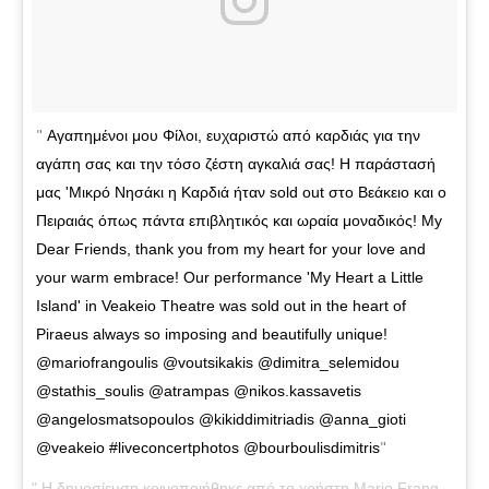
Αγαπημένοι μου Φίλοι, ευχαριστώ από καρδιάς για την
αγάπη σας και την τόσο ζέστη αγκαλιά σας! Η παράστασή
μας 'Μικρό Νησάκι η Καρδιά ήταν sold out στο Βεάκειο και ο
Πειραιάς όπως πάντα επιβλητικός και ωραία μοναδικός! My
Dear Friends, thank you from my heart for your love and
your warm embrace! Our performance 'Μy Heart a Little
Island' in Veakeio Theatre was sold out in the heart of
Piraeus always so imposing and beautifully unique!
@mariofrangoulis @voutsikakis @dimitra_selemidou
@stathis_soulis @atrampas @nikos.kassavetis
@angelosmatsopoulos @kikiddimitriadis @anna_gioti
@veakeio #liveconcertphotos @bourboulisdimitris
Η δημοσίευση κοινοποιήθηκε από το χρήστη Mario Frangoulis (@mariofrangoulis)