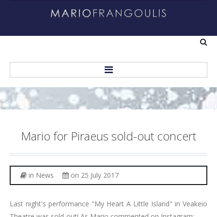
Home
About
Mario
for
Piraeus
sold-out
concert
Biography
Helping Others
in
News
on 25 July 2017
Recordings
Personal Albums
Last night's performance "My Heart A Little Island" in Veakeio
Theatre was sold-out! As Mario commented on Instagram: